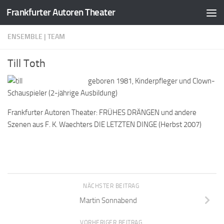
Frankfurter Autoren Theater
Zum Inhalt springen
ENSEMBLE | TEAM
Till Toth
geboren 1981, Kinderpfleger und Clown-
Schauspieler (2-jährige Ausbildung)
Frankfurter Autoren Theater: FRÜHES DRÄNGEN und andere
Szenen aus F. K. Waechters DIE LETZTEN DINGE (Herbst 2007)
NÄCHSTER BEITRAG
Martin Sonnabend
VORHERIGER BEITRAG