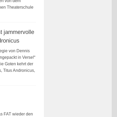
len von dem
hen Theaterschule
t jammervolle
dronicus
egie von Dennis
ingepackt in Verse!“
ie Goten kehrt der
, Titus Andronicus,
s FAT wieder den