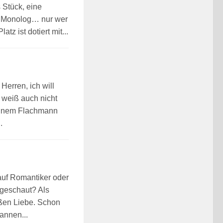
 Stück, eine
r Monolog… nur wer
tz ist dotiert mit...
Herren, ich will
e weiß auch nicht
seinem Flachmann
.
f Roman­ti­ker oder
e ge­schaut? Als
­ßen Lie­be. Schon
an­nen...