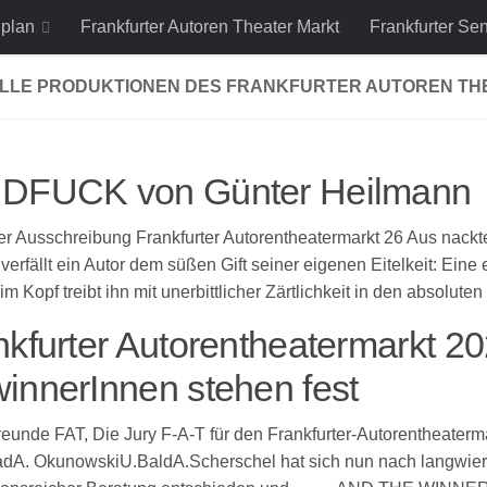
lplan
Frankfurter Autoren Theater Markt
Frankfurter Se
LLE PRODUKTIONEN DES FRANKFURTER AUTOREN TH
DFUCK von Günter Heilmann
r Ausschreibung Frankfurter Autorentheatermarkt 26 Aus nackte
 verfällt ein Autor dem süßen Gift seiner eigenen Eitelkeit: Eine
m Kopf treibt ihn mit unerbittlicher Zärtlichkeit in den absoluten
nkfurter Autorentheatermarkt 2
innerInnen stehen fest
reunde FAT, Die Jury F-A-T für den Frankfurter-Autorentheaterm
dA. OkunowskiU.BaldA.Scherschel hat sich nun nach langwier