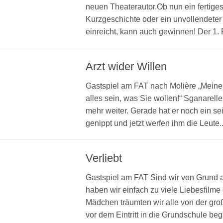
neuen Theaterautor.Ob nun ein fertiges
Kurzgeschichte oder ein unvollendete
einreicht, kann auch gewinnen! Der 1. Pla
Arzt wider Willen
Gastspiel am FAT nach Molière „Meine 
alles sein, was Sie wollen!“ Sganarell
mehr weiter. Gerade hat er noch ein 
genippt und jetzt werfen ihm die Leute..
Verliebt
Gastspiel am FAT Sind wir von Grund au
haben wir ein­fach zu vie­le Lie­bes­fil­m
Mäd­chen träum­ten wir alle von der gro
vor dem Ein­tritt in die Grund­schu­le beg