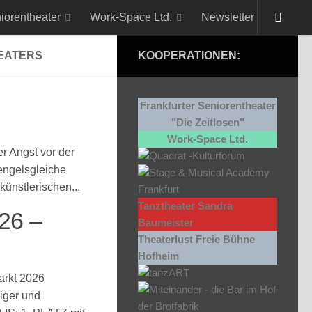
niorentheater
Work-Space Ltd.
Newsletter
EATERS
KOOPERATIONEN:
Frankfurter Seniorentheater
"Die Zeitlosen"
Work-Space Ltd.
r Angst vor der
 engelsgleiche
 künstlerischen...
Tanztheater Sandra
026 –
Baumeister
Theaterlust Freie Bühne
Hofheim
arkt 2026
iger und