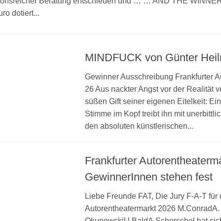
ionsreicher Beratung entschieden und … … AND THE WINNER 
ro dotiert...
MINDFUCK von Günter Hei
Gewinner Ausschreibung Frankfurter A
26 Aus nackter Angst vor der Realität ve
süßen Gift seiner eigenen Eitelkeit: Ei
Stimme im Kopf treibt ihn mit unerbittlic
den absoluten künstlerischen...
Frankfurter Autorentheaterm
GewinnerInnen stehen fest
Liebe Freunde FAT, Die Jury F-A-T für 
Autorentheatermarkt 2026 M.ConradA.
OkunowskiU.BaldA.Scherschel hat sic