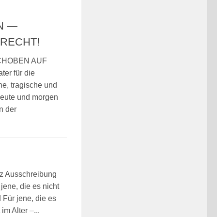
N —
 RECHT!
CHOBEN AUF
er für die
e, tragische und
heute und morgen
n der
z Ausschreibung
jene, die es nicht
d Für jene, die es
im Alter –...