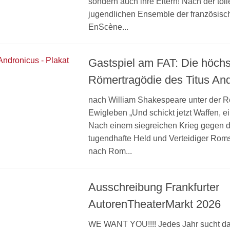
sondern auch ihre Eltern! Nach der tol
jugendlichen Ensemble der französisc
EnScène...
Gastspiel am FAT: Die höchs
Römertragödie des Titus An
nach William Shakespeare unter der R
Ewigleben „Und schickt jetzt Waffen, e
Nach einem siegreichen Krieg gegen d
tugendhafte Held und Verteidiger Roms
nach Rom...
Ausschreibung Frankfurter
AutorenTheaterMarkt 2026
WE WANT YOU!!!! Jedes Jahr sucht da