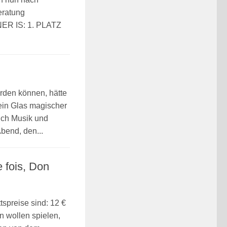
eratung
ER IS: 1. PLATZ
rden können, hätte
ein Glas magischer
ich Musik und
Abend, den...
e fois, Don
spreise sind: 12 €
n wollen spielen,