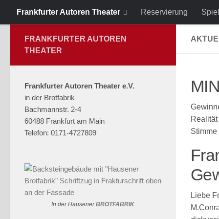
Frankfurter Autoren Theater
Reservierung
Spie
Zum Inhalt springen
FRANKFURTER AUTOREN
AKTUE
THEATER
MIN
Frankfurter Autoren Theater e.V.
in der Brotfabrik
Gewinne
Bachmannstr. 2-4
Realität
60488 Frankfurt am Main
Stimme i
Telefon: 0171-4727809
Fra
Gew
Liebe F
In der Hausener
BROTFABRIK
M.Conra