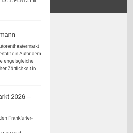
IS: 1. PLATZ mit
lmann
utorentheatermarkt
rfällt ein Autor dem
ne engelsgleiche
her Zärtlichkeit in
arkt 2026 –
den Frankfurter-
h nun nach