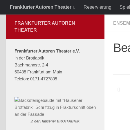
Frankfurter Autoren Theater
Reservierung
Spie
Zum Inhalt springen
FRANKFURTER AUTOREN
ENSEM
THEATER
Bea
Frankfurter Autoren Theater e.V.
in der Brotfabrik
Bachmannstr. 2-4
60488 Frankfurt am Main
Telefon: 0171-4727809
In der Hausener
BROTFABRIK