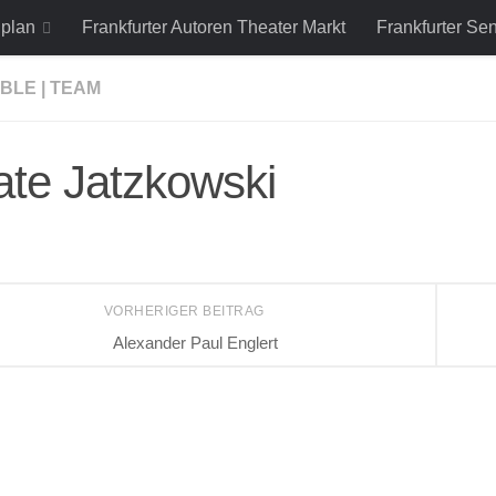
lplan
Frankfurter Autoren Theater Markt
Frankfurter Se
BLE | TEAM
te Jatzkowski
VORHERIGER BEITRAG
Alexander Paul Englert