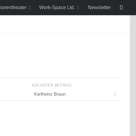
niorentheater
Work-Space Ltd.
Newsletter
NÄCHSTER BEITRAG
Karlheinz Braun