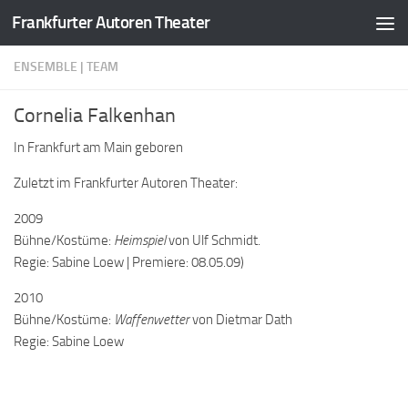
Frankfurter Autoren Theater
Zum Inhalt springen
ENSEMBLE | TEAM
Cornelia Falkenhan
In Frankfurt am Main geboren
Zuletzt im Frankfurter Autoren Theater:
2009
Bühne/Kostüme:
Heimspiel
von Ulf Schmidt.
Regie: Sabine Loew | Premiere: 08.05.09)
2010
Bühne/Kostüme:
Waffenwetter
von Dietmar Dath
Regie: Sabine Loew