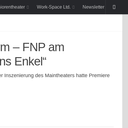
niorentheater
Work-Space Ltd.
Newsletter
irm – FNP am
ns Enkel“
r Inszenierung des Maintheaters hatte Premiere