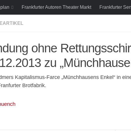
lplan
Frankfurter Autoren Theater Markt
Frankfurter Se
EARTIKEL
ndung ohne Rettungssch
.12.2013 zu „Münchhause
dmers Kapitalismus-Farce „Münchhausens Enkel“ in eine
Franfurter Brotfabrik.