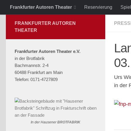
Frankfurter Autoren Theater
Reservierung
Spie
Zum Inhalt springen
FRANKFURTER AUTOREN
PRESS
THEATER
La
Frankfurter Autoren Theater e.V.
in der Brotfabrik
03
Bachmannstr. 2-4
60488 Frankfurt am Main
Urs Wi
Telefon: 0171-4727809
in der 
In der Hausener
BROTFABRIK