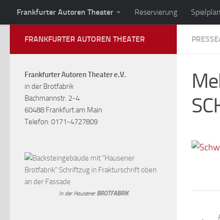
Frankfurter Autoren Theater
Reservierung
Spielpla
Zum Inhalt springen
FRANKFURTER AUTOREN THEATER
PRESSE
Meh
Frankfurter Autoren Theater e.V.
in der Brotfabrik
SC
Bachmannstr. 2-4
60488 Frankfurt am Main
Telefon: 0171-4727809
In der Hausener
BROTFABRIK