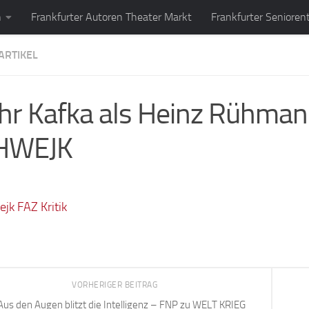
n
Frankfurter Autoren Theater Markt
Frankfurter Senioren
ARTIKEL
r Kafka als Heinz Rühma
HWEJK
VORHERIGER BEITRAG
Aus den Augen blitzt die Intelligenz – FNP zu WELT KRIEG