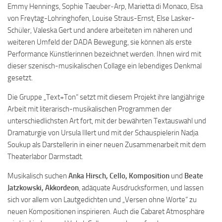
Emmy Hennings, Sophie Taeuber‐Arp, Marietta di Monaco, Elsa
von Freytag-Lohringhofen, Louise Straus-­Ernst, Else Lasker-
Schüler, Valeska Gert und andere arbeiteten im näheren und
weiteren Umfeld der DADA Bewegung, sie können als erste
Performance Künstlerinnen bezeichnet werden. Ihnen wird mit
dieser szenisch-musikalischen Collage ein lebendiges Denkmal
gesetzt.
Die Gruppe „Text+Ton“ setzt mit diesem Projekt ihre langjährige
Arbeit mit literarisch-musikalischen Programmen der
unterschiedlichsten Art fort, mit der bewährten Textauswahl und
Dramaturgie von Ursula Illert und mit der Schauspielerin Nadja
Soukup als Darstellerin in einer neuen Zusammenarbeit mit dem
Theaterlabor Darmstadt.
Musikalisch suchen
Anka Hirsch, Cello, Komposition
und
Beate
Jatzkowski, Akkordeon
, adäquate Ausdrucksformen, und lassen
sich vor allem von Lautgedichten und „Versen ohne Worte“ zu
neuen Kompositionen inspirieren. Auch die Cabaret Atmosphäre