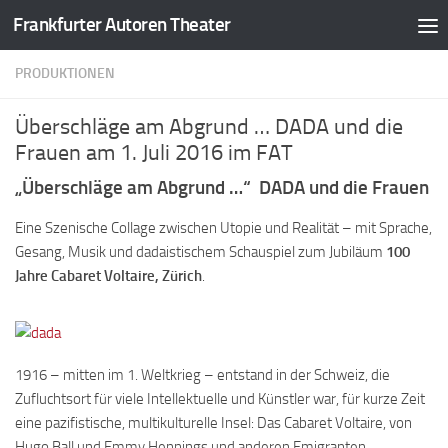
Frankfurter Autoren Theater
Zum Inhalt springen
PRODUKTIONEN
Überschläge am Abgrund … DADA und die
Frauen am 1. Juli 2016 im FAT
„Überschläge am Abgrund …“ DADA und die Frauen
Eine Szenische Collage zwischen Utopie und Realität – mit Sprache,
Gesang, Musik und dadaistischem Schauspiel zum Jubiläum
100
Jahre Cabaret Voltaire, Zürich
.
1916 – mitten im 1. Weltkrieg – entstand in der Schweiz, die
Zufluchtsort für viele Intellektuelle und Künstler war, für kurze Zeit
eine pazifistische, multikulturelle Insel: Das Cabaret Voltaire, von
Hugo Ball und Emmy Hennings und anderen Emigranten