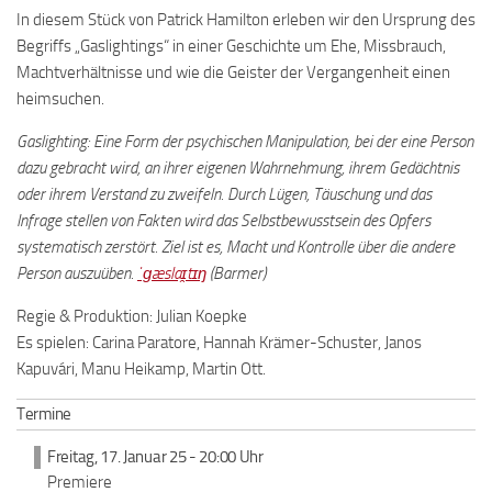
In diesem Stück von Patrick Hamilton erleben wir den Ursprung des
Begriffs „Gaslightings“ in einer Geschichte um Ehe, Missbrauch,
Machtverhältnisse und wie die Geister der Vergangenheit einen
heimsuchen.
Gaslighting: Eine Form der psychischen Manipulation, bei der eine Person
dazu gebracht wird, an ihrer eigenen Wahrnehmung, ihrem Gedächtnis
oder ihrem Verstand zu zweifeln. Durch Lügen, Täuschung und das
Infrage stellen von Fakten wird das Selbstbewusstsein des Opfers
systematisch zerstört. Ziel ist es, Macht und Kontrolle über die andere
Person auszuüben.
ˈɡæslaɪ̯tɪŋ
(Barmer)
Regie & Produktion: Julian Koepke
Es spielen: Carina Paratore, Hannah Krämer-Schuster, Janos
Kapuvári, Manu Heikamp, Martin Ott.
Termine
Freitag, 17. Januar 25 - 20:00 Uhr
Premiere