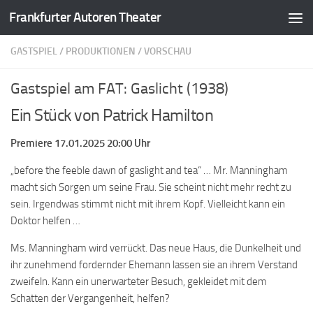
Frankfurter Autoren Theater
Zum Inhalt springen
GASTSPIEL
/
PRODUKTIONEN
/
VORSCHAU
Gastspiel am FAT: Gaslicht (1938)
Ein Stück von Patrick Hamilton
Premiere 17.01.2025 20:00 Uhr
„before the feeble dawn of gaslight and tea“ … Mr. Manningham
macht sich Sorgen um seine Frau. Sie scheint nicht mehr recht zu
sein. Irgendwas stimmt nicht mit ihrem Kopf. Vielleicht kann ein
Doktor helfen …
Ms. Manningham wird verrückt. Das neue Haus, die Dunkelheit und
ihr zunehmend fordernder Ehemann lassen sie an ihrem Verstand
zweifeln. Kann ein unerwarteter Besuch, gekleidet mit dem
Schatten der Vergangenheit, helfen?