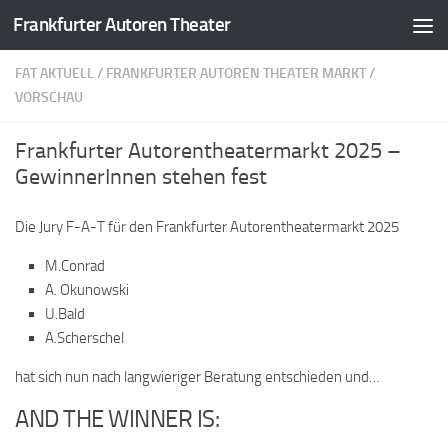
Frankfurter Autoren Theater
Zum Inhalt springen
FAT AKTUELL
/
FRANKFURTER AUTOREN THEATER MARKT
/
VORSCHAU
Frankfurter Autorentheatermarkt 2025 –
GewinnerInnen stehen fest
Die Jury F-A-T für den Frankfurter Autorentheatermarkt 2025
M.Conrad
A. Okunowski
U.Bald
A.Scherschel
hat sich nun nach langwieriger Beratung entschieden und…
AND THE WINNER IS: