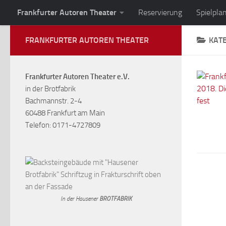
Frankfurter Autoren Theater
Reservierung
Spielpla
Zum Inhalt springen
FRANKFURTER AUTOREN THEATER
KAT
Frankfurter Autoren Theater e.V.
in der Brotfabrik
Bachmannstr. 2-4
60488 Frankfurt am Main
Telefon: 0171-4727809
In der Hausener
BROTFABRIK