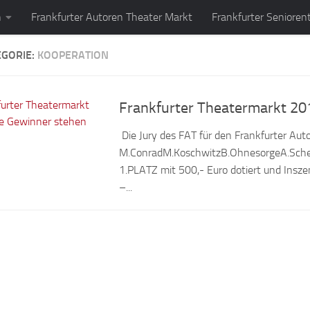
n
Frankfurter Autoren Theater Markt
Frankfurter Senioren
EGORIE:
KOOPERATION
Frankfurter Theatermarkt 201
­ Die Jury des FAT für den Frankfurter A
M.ConradM.KoschwitzB.OhnesorgeA.Scher
1.PLATZ mit 500,- Euro dotiert und Ins
–...