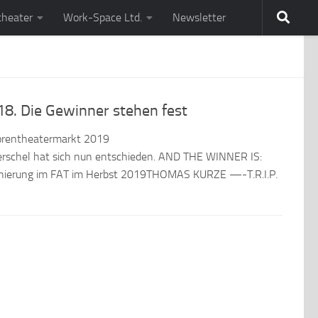
theater
Work-Space Ltd.
Newsletter
8. Die Gewinner stehen fest
utorentheatermarkt 2019
schel hat sich nun entschieden. AND THE WINNER IS:
zenierung im FAT im Herbst 2019THOMAS KURZE —-T.R.I.P.