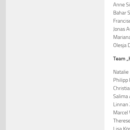
Anne Si
Bahar S
Franci
Jonas 
Marian
Olesja 
Team „
Natalie
Philipp
Christi
Salima
Linnan 
Marcel 
Therese
Lisa Kö