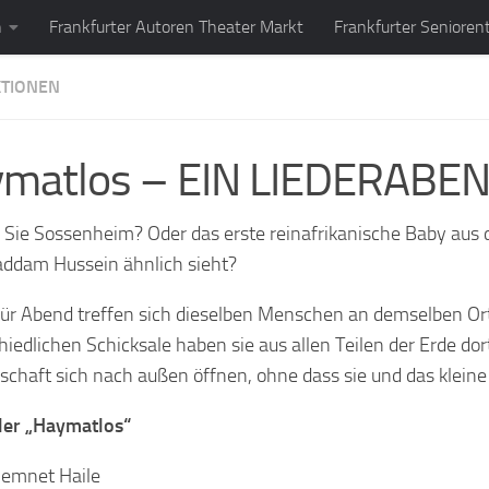
n
Frankfurter Autoren Theater Markt
Frankfurter Senioren
TIONEN
matlos – EIN LIEDERABEND.
Sie Sossenheim? Oder das erste reinafrikanische Baby aus 
ddam Hussein ähnlich sieht?
ür Abend treffen sich dieselben Menschen an demselben Ort 
hiedlichen Schicksale haben sie aus allen Teilen der Erde d
chaft sich nach außen öffnen, ohne dass sie und das klein
ler „Haymatlos“
iemnet Haile