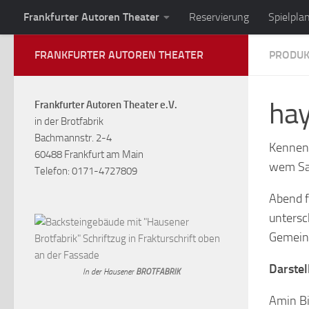
Frankfurter Autoren Theater
Reservierung
Spielpla
Zum Inhalt springen
FRANKFURTER AUTOREN THEATER
PRODUK
hay
Frankfurter Autoren Theater e.V.
in der Brotfabrik
Bachmannstr. 2-4
Kennen 
60488 Frankfurt am Main
wem Sa
Telefon: 0171-4727809
Abend f
untersc
Gemeins
Darstel
In der Hausener
BROTFABRIK
Amin B