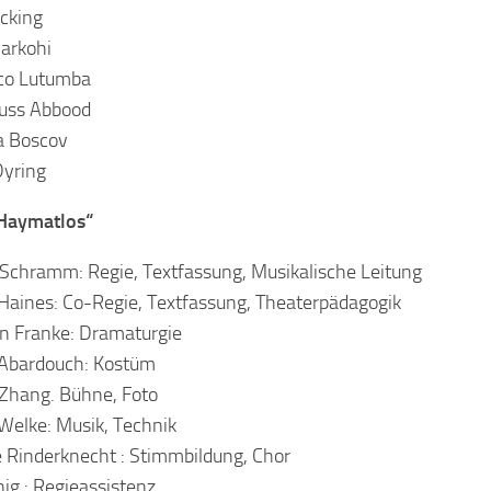
cking
arkohi
sco Lutumba
Auss Abbood
a Boscov
Dyring
Haymatlos“
 Schramm: Regie, Textfassung, Musikalische Leitung
 Haines: Co-Regie, Textfassung, Theaterpädagogik
an Franke: Dramaturgie
 Abardouch: Kostüm
Zhang. Bühne, Foto
Welke: Musik, Technik
 Rinderknecht : Stimmbildung, Chor
nig : Regieassistenz