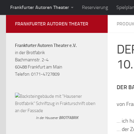
Frankfurter Autoren Theater
Reservierung
Spielpla
Zum Inhalt springen
FRANKFURTER AUTOREN THEATER
PRODUK
DER
Frankfurter Autoren Theater e.V.
in der Brotfabrik
10.
Bachmannstr. 2-4
60488 Frankfurt am Main
Telefon: 0171-4727809
DER B
von Fra
In der Hausener
BROTFABRIK
… ich h
… der Z