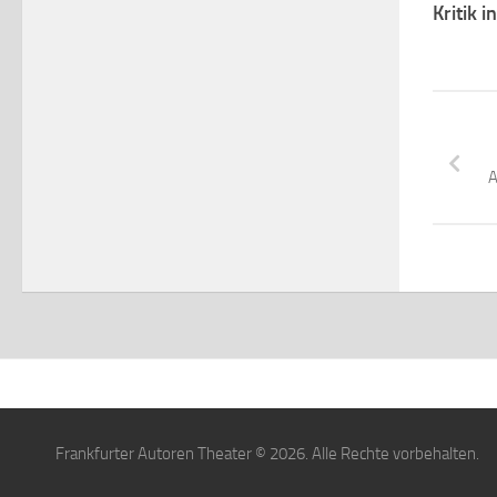
Kritik 
A
Frankfurter Autoren Theater © 2026. Alle Rechte vorbehalten.