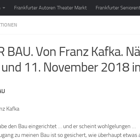
n
Frankfurter Autoren Theater Markt
Frankfurter Senioren
TIONEN
 BAU. Von Franz Kafka. N
 und 11. November 2018 i
AU
nz Kafka
abe den Bau eingerichtet … und er scheint wohlgelungen …
ugang zu meinen Bau ist so gesichert, wie überhaupt etwas 