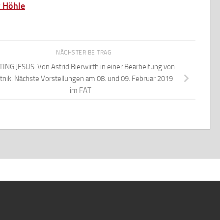
r Höhle
NÄCHSTER BEITRAG
ING JESUS. Von Astrid Bierwirth in einer Bearbeitung von
tnik. Nächste Vorstellungen am 08. und 09. Februar 2019
im FAT