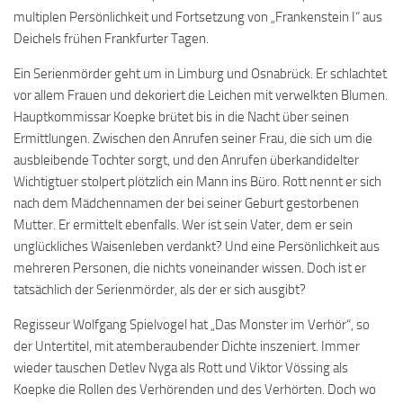
multiplen Persönlichkeit und Fortsetzung von „Frankenstein I“ aus
Deichels frühen Frankfurter Tagen.
Ein Serienmörder geht um in Limburg und Osnabrück. Er schlachtet
vor allem Frauen und dekoriert die Leichen mit verwelkten Blumen.
Hauptkommissar Koepke brütet bis in die Nacht über seinen
Ermittlungen. Zwischen den Anrufen seiner Frau, die sich um die
ausbleibende Tochter sorgt, und den Anrufen überkandidelter
Wichtigtuer stolpert plötzlich ein Mann ins Büro. Rott nennt er sich
nach dem Mädchennamen der bei seiner Geburt gestorbenen
Mutter. Er ermittelt ebenfalls. Wer ist sein Vater, dem er sein
unglückliches Waisenleben verdankt? Und eine Persönlichkeit aus
mehreren Personen, die nichts voneinander wissen. Doch ist er
tatsächlich der Serienmörder, als der er sich ausgibt?
Regisseur Wolfgang Spielvogel hat „Das Monster im Verhör“, so
der Untertitel, mit atemberaubender Dichte inszeniert. Immer
wieder tauschen Detlev Nyga als Rott und Viktor Vössing als
Koepke die Rollen des Verhörenden und des Verhörten. Doch wo