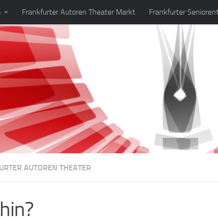
n
Frankfurter Autoren Theater Markt
Frankfurter Senioren
URTER AUTOREN THEATER
hin?