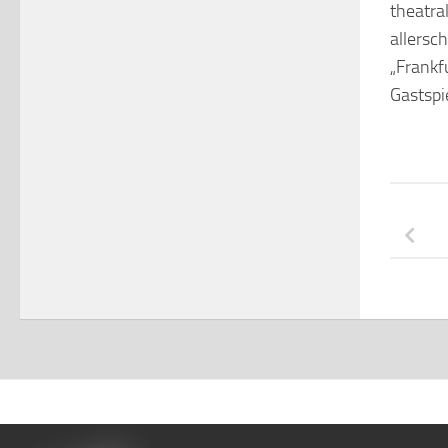
theatra
allersc
„Frankf
Gastspi