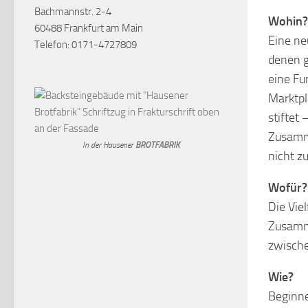
Bachmannstr. 2-4
Wohin?
60488 Frankfurt am Main
Eine ne
Telefon: 0171-4727809
denen g
eine Fu
Marktpl
stiftet 
Zusamm
In der Hausener
BROTFABRIK
nicht z
Wofür?
Die Viel
Zusamme
zwische
Wie?
Beginne