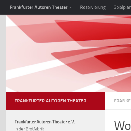
Frankfurter Autoren Theater
Reservierung
Spielpla
Zum Inhalt springen
FRANKFURTER AUTOREN THEATER
FRANKF
Wo
Frankfurter Autoren Theater e.V.
in der Brotfabrik