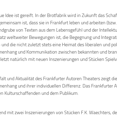
ue Idee ist gereift. In der Brotfabrik wird in Zukunft das Sc
emeinsam ist, dass sie in Frankfurt leben und arbeiten (bzw.
ndgrube von Texten aus dem Lebensgefühl und der Intellektual
atz weltweiter Bewegungen ist, die Begegnung und Integrati
– und die nicht zuletzt stets eine Heimat des liberalen und po
enhang und Kommunikation zwischen bekannten und brandn
uletzt natürlich mit neuen Inszenierungen und Stücken Spielv
falt und Aktualität des Frankfurter Autoren Theaters zeigt die
nhang und ihrer individuellen Differenz. Das Frankfurter A
n Kulturschaffenden und dem Publikum.
nd mit zwei Inszenierungen von Stücken F.K. Waechters, de