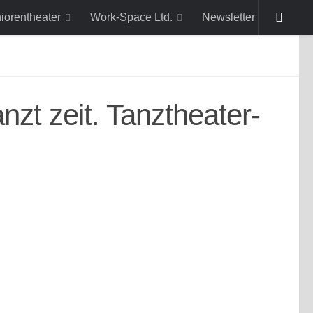
niorentheater
Work-Space Ltd.
Newsletter
anzt zeit. Tanztheater-