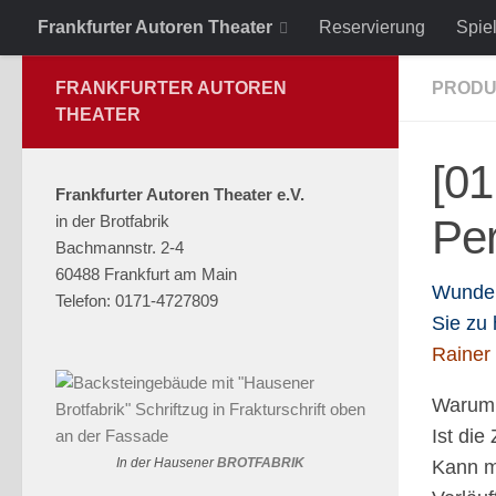
Frankfurter Autoren Theater
Reservierung
Spie
Zum Inhalt springen
FRANKFURTER AUTOREN
PRODU
THEATER
[01
Frankfurter Autoren Theater e.V.
in der Brotfabrik
Pe
Bachmannstr. 2-4
60488 Frankfurt am Main
Wunderl
Telefon: 0171-4727809
Sie zu 
Rainer 
Warum l
Ist die
In der Hausener
BROTFABRIK
Kann m