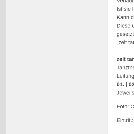
Verläuf
Ist sie
Kann d
Diese 
gesetzt
„zeit t
zeit ta
Tanzth
Leitun
01. | 
Jeweil
Foto: C
Eintritt