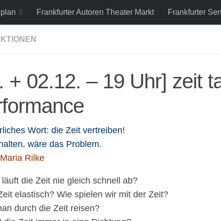
lplan
Frankfurter Autoren Theater Markt
Frankfurter Se
KTIONEN
. + 02.12. – 19 Uhr] zeit t
rformance
iches Wort: die Zeit vertreiben!
halten, wäre das Problem.
Maria Rilke
äuft die Zeit nie gleich schnell ab?
 Zeit elastisch? Wie spielen wir mit der Zeit?
an durch die Zeit reisen?