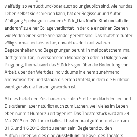
vielfältig, so verrückt und/oder auch so unglaublich sind, wie nur das
Leben selbst sie schreiben kann, hat der Regisseur und Autor
Wolfgang Spielvogel in seinem Stück
„Das fünfte Kind und all die
anderen“
zu einer Collage verdichtet, in der die einzelnen Szenen
wie Perlen einer Kette aneinander gereiht sind. Das mutet mitunter
völlig surreal und absurd an, obwohl es doch auf wahren
Begebenheiten und Begegnungen beruht. In mal poetischem, mal
deftigerem Ton, in versonnenen Monologen oder in Dialogen wie
Pingpong, thematisiert das Stück Fragen über die Bedeutung von
Arbeit, über den Wert des Individuums in einem zunehmend
anonymisierten und standardisierten Umfeld, in dem die Funktion
wichtiger als die Person geworden ist.
All dies bietet den Zuschauern reichlich Stoff zum Nachdenken und
Diskutieren, aber natürlich auch zum Lachen, weil vieles im Leben
eben nur mit Humor zu ertragen ist. Das Theaterstück wird am 29.
Mai 2013 um 20 Uhr im Gallus-Theater uraufgeführt und auch am
31.5. und 1.6.2013 dort zu sehen sein. Begleitend zu den
Aufführungen wird es eine
Ausstellung
im Foyer des Theaters