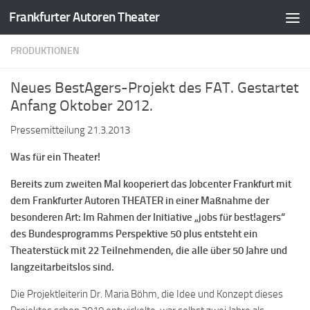
Frankfurter Autoren Theater
Zum Inhalt springen
PRODUKTIONEN
Neues BestAgers-Projekt des FAT. Gestartet
Anfang Oktober 2012.
Pressemitteilung 21.3.2013
Was für ein Theater!
Bereits zum zweiten Mal kooperiert das Jobcenter Frankfurt mit
dem Frankfurter Autoren THEATER in einer Maßnahme der
besonderen Art: Im Rahmen der Initiative „jobs für best!agers“
des Bundesprogramms Perspektive 50 plus entsteht ein
Theaterstück mit 22 Teilnehmenden, die alle über 50 Jahre und
langzeitarbeitslos sind.
Die Projektleiterin Dr. Maria Böhm, die Idee und Konzept dieses