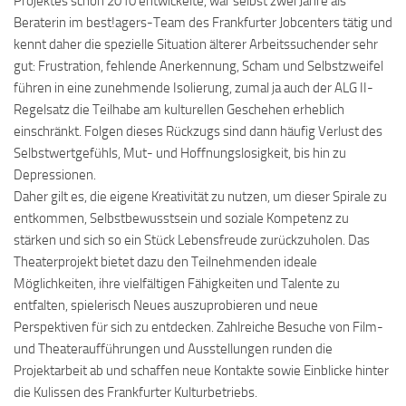
Projektes schon 2010 entwickelte, war selbst zwei Jahre als
Beraterin im best!agers-Team des Frankfurter Jobcenters tätig und
kennt daher die spezielle Situation älterer Arbeitssuchender sehr
gut: Frustration, fehlende Anerkennung, Scham und Selbstzweifel
führen in eine zunehmende Isolierung, zumal ja auch der ALG II-
Regelsatz die Teilhabe am kulturellen Geschehen erheblich
einschränkt. Folgen dieses Rückzugs sind dann häufig Verlust des
Selbstwertgefühls, Mut- und Hoffnungslosigkeit, bis hin zu
Depressionen.
Daher gilt es, die eigene Kreativität zu nutzen, um dieser Spirale zu
entkommen, Selbstbewusstsein und soziale Kompetenz zu
stärken und sich so ein Stück Lebensfreude zurückzuholen. Das
Theaterprojekt bietet dazu den Teilnehmenden ideale
Möglichkeiten, ihre vielfältigen Fähigkeiten und Talente zu
entfalten, spielerisch Neues auszuprobieren und neue
Perspektiven für sich zu entdecken. Zahlreiche Besuche von Film-
und Theateraufführungen und Ausstellungen runden die
Projektarbeit ab und schaffen neue Kontakte sowie Einblicke hinter
die Kulissen des Frankfurter Kulturbetriebs.