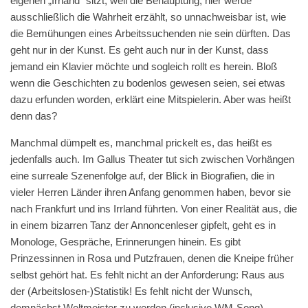
eigenen „Irrland“ sitzt, weil die Behauptung, hier werde
ausschließlich die Wahrheit erzählt, so unnachweisbar ist, wie
die Bemühungen eines Arbeitssuchenden nie sein dürften. Das
geht nur in der Kunst. Es geht auch nur in der Kunst, dass
jemand ein Klavier möchte und sogleich rollt es herein. Bloß
wenn die Geschichten zu bodenlos gewesen seien, sei etwas
dazu erfunden worden, erklärt eine Mitspielerin. Aber was heißt
denn das?
Manchmal dümpelt es, manchmal prickelt es, das heißt es
jedenfalls auch. Im Gallus Theater tut sich zwischen Vorhängen
eine surreale Szenenfolge auf, der Blick in Biografien, die in
vieler Herren Länder ihren Anfang genommen haben, bevor sie
nach Frankfurt und ins Irrland führten. Von einer Realität aus, die
in einem bizarren Tanz der Annoncenleser gipfelt, geht es in
Monologe, Gespräche, Erinnerungen hinein. Es gibt
Prinzessinnen in Rosa und Putzfrauen, denen die Kneipe früher
selbst gehört hat. Es fehlt nicht an der Anforderung: Raus aus
der (Arbeitslosen-)Statistik! Es fehlt nicht der Wunsch,
demnächst Weltmeister zu werden (inclusive WM-Song).