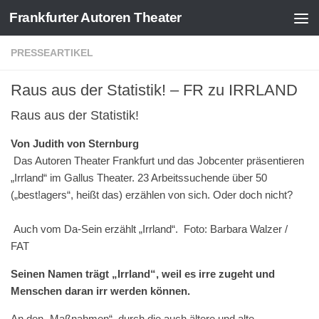
Frankfurter Autoren Theater
Zum Inhalt springen
PRESSEARTIKEL
Raus aus der Statistik! – FR zu IRRLAND
Raus aus der Statistik!
Von Judith von Sternburg
Das Autoren Theater Frankfurt und das Jobcenter präsentieren
„Irrland“ im Gallus Theater. 23 Arbeitssuchende über 50
(„best!agers“, heißt das) erzählen von sich. Oder doch nicht?
Auch vom Da-Sein erzählt „Irrland“. Foto: Barbara Walzer /
FAT
Seinen Namen trägt „Irrland“, weil es irre zugeht und
Menschen daran irr werden können.
An den „Maßnahmen“, durch die auch ältere und alte