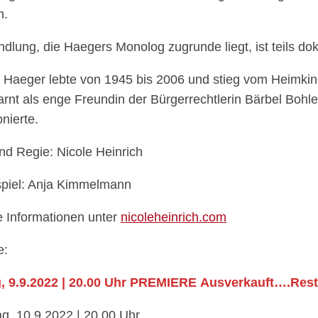
n.
dlung, die Haegers Monolog zugrunde liegt, ist teils dokum
Haeger lebte von 1945 bis 2006 und stieg vom Heimkind 
arnt als enge Freundin der Bürgerrechtlerin Bärbel Bohl
nierte.
nd Regie: Nicole Heinrich
piel: Anja Kimmelmann
e Informationen unter
nicoleheinrich.com
e:
, 9.9.2022 | 20.00 Uhr
PREMIERE
Ausverkauft….Rest
g, 10.9.2022 | 20.00 Uhr