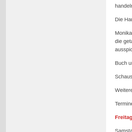
handel
Die Han
Monika 
die get
ausspio
Buch u
Schaus
Weiter
Termin
Freitag
Samsta