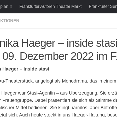
lplan
Frankfurter Autoren Theater Markt
Frankfurter Se
KTIONEN
ika Haeger – inside stasi
 09. Dezember 2022 im 
 Haeger – inside stasi
ku-Theaterstück, angelegt als Monodrama, das in einem 
Haeger war Stasi-Agentin – aus Überzeugung. Sie erzähl
r Frauengruppe. Dabei präsentiert sie sich als Stimme d
ischer Mittel bedienen. Sie klingt harmlos, aber Betrof
eigt sich: Auch heute steckt in uns Haeger-Haltung, be