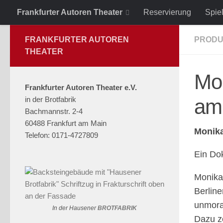
Frankfurter Autoren Theater
Reservierung
Spie
Zum Inhalt springen
FRANKFURTER AUTOREN
PRODU
THEATER
Mon
Frankfurter Autoren Theater e.V.
in der Brotfabrik
am
Bachmannstr. 2-4
60488 Frankfurt am Main
Monika
Telefon: 0171-4727809
Ein Do
Monika 
Berline
unmoral
In der Hausener
BROTFABRIK
Dazu z