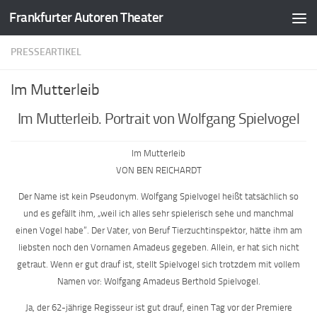
Frankfurter Autoren Theater
Zum Inhalt springen
PRESSEARTIKEL
Im Mutterleib
Im Mutterleib. Portrait von Wolfgang Spielvogel
Im Mutterleib
VON BEN REICHARDT
Der Name ist kein Pseudonym. Wolfgang Spielvogel heißt tatsächlich so
und es gefällt ihm, „weil ich alles sehr spielerisch sehe und manchmal
einen Vogel habe“. Der Vater, von Beruf Tierzuchtinspektor, hätte ihm am
liebsten noch den Vornamen Amadeus gegeben. Allein, er hat sich nicht
getraut. Wenn er gut drauf ist, stellt Spielvogel sich trotzdem mit vollem
Namen vor: Wolfgang Amadeus Berthold Spielvogel.
Ja, der 62-jährige Regisseur ist gut drauf, einen Tag vor der Premiere