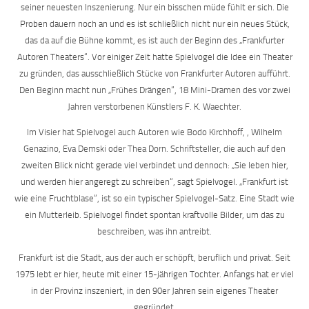
seiner neuesten Inszenierung. Nur ein bisschen müde fühlt er sich. Die
Proben dauern noch an und es ist schließlich nicht nur ein neues Stück,
das da auf die Bühne kommt, es ist auch der Beginn des „Frankfurter
Autoren Theaters“. Vor einiger Zeit hatte Spielvogel die Idee ein Theater
zu gründen, das ausschließlich Stücke von Frankfurter Autoren aufführt.
Den Beginn macht nun „Frühes Drängen“, 18 Mini-Dramen des vor zwei
Jahren verstorbenen Künstlers F. K. Waechter.
Im Visier hat Spielvogel auch Autoren wie Bodo Kirchhoff, , Wilhelm
Genazino, Eva Demski oder Thea Dorn. Schriftsteller, die auch auf den
zweiten Blick nicht gerade viel verbindet und dennoch: „Sie leben hier,
und werden hier angeregt zu schreiben“, sagt Spielvogel. „Frankfurt ist
wie eine Fruchtblase“, ist so ein typischer Spielvogel-Satz. Eine Stadt wie
ein Mutterleib. Spielvogel findet spontan kraftvolle Bilder, um das zu
beschreiben, was ihn antreibt.
Frankfurt ist die Stadt, aus der auch er schöpft, beruflich und privat. Seit
1975 lebt er hier, heute mit einer 15-jährigen Tochter. Anfangs hat er viel
in der Provinz inszeniert, in den 90er Jahren sein eigenes Theater
gegründet.