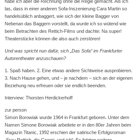
habe ich aber die Rechnung ohne die Regie gemacht. Als ich
las, dass in einer anderen Sofa-Inszenierung Cara Martin so
handelsüblich anbaggert, wie sich der kleine Bagger von
Nebenan das Baggern vorstellt, da wurde ich so wütend wie
beim Betrachten des Rettich-Films und dachte: Na super!
Theaterstücke können die also auch zerstören!
Und was spricht nun dafür, sich „Das Sofa“ im Frankfurter
Autorentheater anzuschauen?
1. Spaß haben. 2. Eine etwas andere Sichtweise ausprobieren.
3. Nach Hause gehen, und – je nachdem – sich an der eigenen
Beziehung neu erfreuen oder sie endlich beenden.
Interview: Thorsten Herdickerhoff
zur person
Simon Borowiak wurde 1964 in Frankfurt geboren. Unter dem
Namen Simone Borowiak arbeitete er in den 80er Jahren beim
Magazin Titanic, 1992 erschien der satirische Erfolgsroman
„Frau Rettich, die Czerni, und ich“. Es folgten weitere