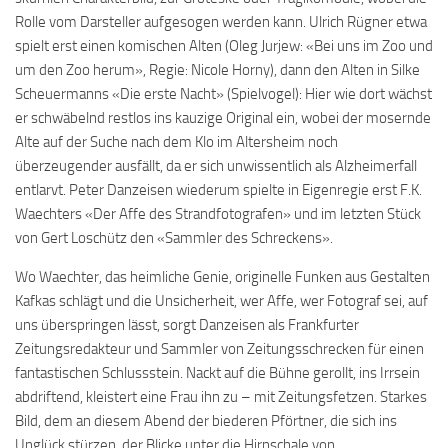
Rolle vom Darsteller aufgesogen werden kann. Ulrich Rügner etwa
spielt erst einen komischen Alten (Oleg Jurjew: «Bei uns im Zoo und
um den Zoo herum», Regie: Nicole Horny), dann den Alten in Silke
Scheuermanns «Die erste Nacht» (Spielvogel): Hier wie dort wächst
er schwäbelnd restlos ins kauzige Original ein, wobei der mosernde
Alte auf der Suche nach dem Klo im Altersheim noch
überzeugender ausfällt, da er sich unwissentlich als Alzheimerfall
entlarvt. Peter Danzeisen wiederum spielte in Eigenregie erst F.K.
Waechters «Der Affe des Strandfotografen» und im letzten Stück
von Gert Loschütz den «Sammler des Schreckens».
Wo Waechter, das heimliche Genie, originelle Funken aus Gestalten
Kafkas schlägt und die Unsicherheit, wer Affe, wer Fotograf sei, auf
uns überspringen lässt, sorgt Danzeisen als Frankfurter
Zeitungsredakteur und Sammler von Zeitungsschrecken für einen
fantastischen Schlussstein. Nackt auf die Bühne gerollt, ins Irrsein
abdriftend, kleistert eine Frau ihn zu – mit Zeitungsfetzen. Starkes
Bild, dem an diesem Abend der biederen Pförtner, die sich ins
Unglück stürzen, der Blicke unter die Hirnschale von