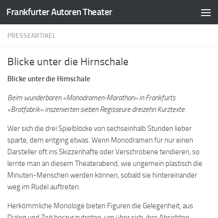
Frankfurter Autoren Theater
Zum Inhalt springen
PRESSEARTIKEL
Blicke unter die Hirnschale
Blicke unter die Hirnschale
Beim wunderbaren «Monodramen-Marathon» in Frankfurts
«Brotfabrik» inszenierten sieben Regisseure dreizehn Kurztexte.
Wer sich die drei Spielblöcke von sechseinhalb Stunden lieber
sparte, dem entging etwas. Wenn Monodramen für nur einen
Darsteller oft ins Skizzenhafte oder Verschrobene tendieren, so
lernte man an diesem Theaterabend, wie ungemein plastisch die
Minuten-Menschen werden können, sobald sie hintereinander
weg im Rudel auftreten.
Herkömmliche Monologe bieten Figuren die Gelegenheit, aus
Dialog und Zeit herauszutreten, um über sich, ihre Absichten,