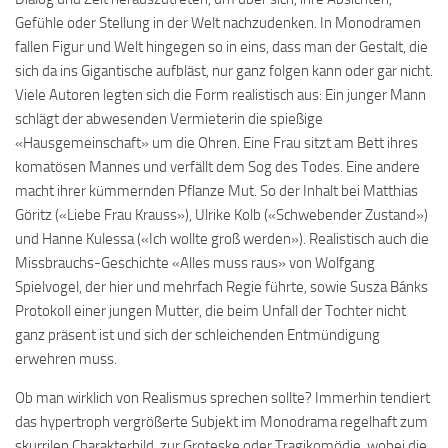
Gefühle oder Stellung in der Welt nachzudenken. In Monodramen
fallen Figur und Welt hingegen so in eins, dass man der Gestalt, die
sich da ins Gigantische aufbläst, nur ganz folgen kann oder gar nicht.
Viele Autoren legten sich die Form realistisch aus: Ein junger Mann
schlägt der abwesenden Vermieterin die spießige
«Hausgemeinschaft» um die Ohren. Eine Frau sitzt am Bett ihres
komatösen Mannes und verfällt dem Sog des Todes. Eine andere
macht ihrer kümmernden Pflanze Mut. So der Inhalt bei Matthias
Göritz («Liebe Frau Krauss»), Ulrike Kolb («Schwebender Zustand»)
und Hanne Kulessa («Ich wollte groß werden»). Realistisch auch die
Missbrauchs-Geschichte «Alles muss raus» von Wolfgang
Spielvogel, der hier und mehrfach Regie führte, sowie Susza Bánks
Protokoll einer jungen Mutter, die beim Unfall der Tochter nicht
ganz präsent ist und sich der schleichenden Entmündigung
erwehren muss.
Ob man wirklich von Realismus sprechen sollte? Immerhin tendiert
das hypertroph vergrößerte Subjekt im Monodrama regelhaft zum
skurrilen Charakterbild, zur Groteske oder Tragikomödie, wobei die