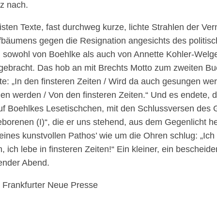
z nach.
sten Texte, fast durchweg kurze, lichte Strahlen der Ver
fbäumens gegen die Resignation angesichts des politisch
 sowohl von Boehlke als auch von Annette Kohler-Wel
gebracht. Das hob an mit Brechts Motto zum zweiten B
e: „In den finsteren Zeiten / Wird da auch gesungen we
en werden / Von den finsteren Zeiten.“ Und es endete, 
uf Boehlkes Lesetischchen, mit den Schlussversen des G
orenen (I)“, die er uns stehend, aus dem Gegenlicht he
eines kunstvollen Pathos’ wie um die Ohren schlug: „Ich 
h, ich lebe in finsteren Zeiten!“ Ein kleiner, ein bescheide
nder Abend.
 Frankfurter Neue Presse