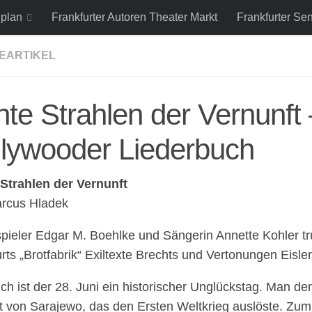
lplan
Frankfurter Autoren Theater Markt
Frankfurter Se
EARTIKEL
hte Strahlen der Vernunf
lywooder Liederbuch
 Strahlen der Vernunft
rcus Hladek
pieler Edgar M. Boehlke und Sängerin Annette Kohler tr
rts „Brotfabrik“ Exiltexte Brechts und Vertonungen Eisler
ich ist der 28. Juni ein historischer Unglückstag. Man d
t von Sarajewo, das den Ersten Weltkrieg auslöste. Zum 