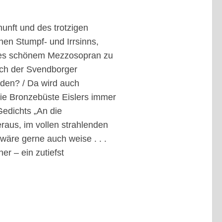
nunft und des trotzigen
en Stumpf- und Irrsinns,
ges schönem Mezzosopran zu
uch der Svendborger
rden? / Da wird auch
die Bronzebüste Eislers immer
edichts „An die
raus, im vollen strahlenden
wäre gerne auch weise . . .
ner – ein zutiefst