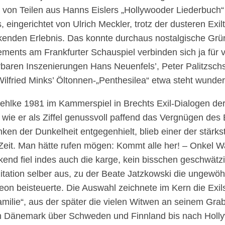
 von Teilen aus Hanns Eislers „Hollywooder Liederbuch“
, eingerichtet von Ulrich Meckler, trotz der dusteren Ex
kenden Erlebnis. Das konnte durchaus nostalgische Gr
ents am Frankfurter Schauspiel verbinden sich ja für vi
baren Inszenierungen Hans Neuenfels’, Peter Palitzschs
ilfried Minks’ Öltonnen-„Penthesilea“ etwa steht wunde
ehlke 1981 im Kammerspiel in Brechts Exil-Dialogen der
, wie er als Ziffel genussvoll paffend das Vergnügen des 
en der Dunkelheit entgegenhielt, blieb einer der stärk
Zeit. Man hätte rufen mögen: Kommt alle her! – Onkel Wa
end fiel indes auch die karge, kein bisschen geschwätz
itation selber aus, zu der Beate Jatzkowski die ungewöh
on beisteuerte. Die Auswahl zeichnete im Kern die Exil
milie“, aus der später die vielen Witwen an seinem Gra
n Dänemark über Schweden und Finnland bis nach Holly