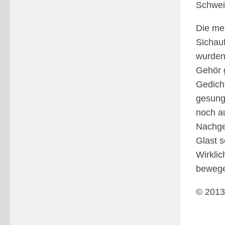
Schwei
Die mei
Sichau
wurden
Gehör 
Gedicht
gesung
noch a
Nachgeb
Glast s
Wirklic
bewege
© 2013