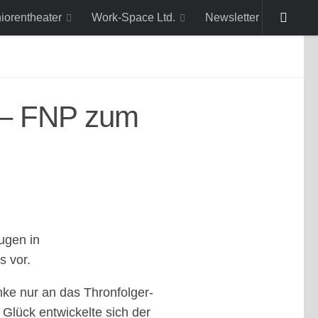
niorentheater
Work-Space Ltd.
Newsletter
t – FNP zum
ugen in
s vor.
enke nur an das Thronfolger-
Glück entwickelte sich der