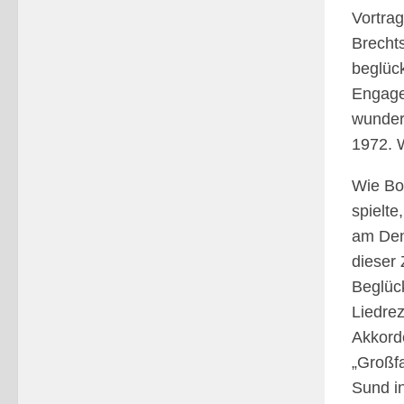
Vortrag
Brechts
beglüc
Engagem
wunder
1972. W
Wie Bo
spielte
am Denk
dieser 
Beglück
Liedrez
Akkorde
„Großfa
Sund i