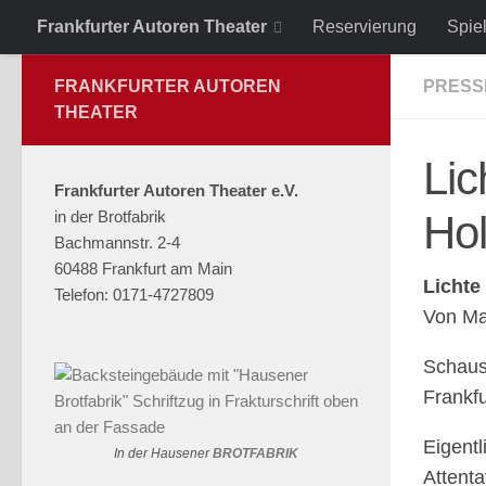
Frankfurter Autoren Theater
Reservierung
Spie
Zum Inhalt springen
FRANKFURTER AUTOREN
PRESS
THEATER
Lic
Frankfurter Autoren Theater e.V.
in der Brotfabrik
Hol
Bachmannstr. 2-4
60488 Frankfurt am Main
Lichte
Telefon: 0171-4727809
Von Ma
Schaus
Frankfu
Eigentl
In der Hausener
BROTFABRIK
Attenta